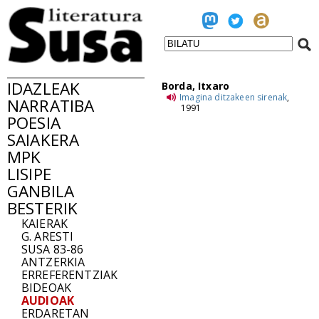
IDAZLEAK
Borda, Itxaro
Imagina ditzakeen sirenak
,
NARRATIBA
1991
POESIA
SAIAKERA
MPK
LISIPE
GANBILA
BESTERIK
KAIERAK
G. ARESTI
SUSA 83-86
ANTZERKIA
ERREFERENTZIAK
BIDEOAK
AUDIOAK
ERDARETAN